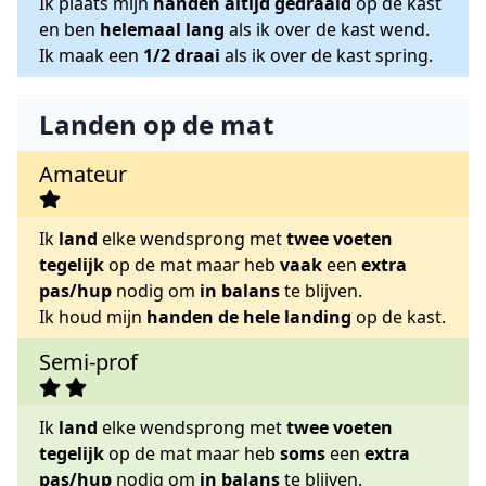
Ik plaats mijn
handen altijd gedraaid
op de kast
en ben
helemaal lang
als ik over de kast wend.
Ik maak een
1/2 draai
als ik over de kast spring.
Landen op de mat
Amateur
Ik
land
elke wendsprong met
twee voeten
tegelijk
op de mat maar heb
vaak
een
extra
pas/hup
nodig om
in balans
te blijven.
Ik houd mijn
handen de hele landing
op de kast.
Semi-prof
Ik
land
elke wendsprong met
twee voeten
tegelijk
op de mat maar heb
soms
een
extra
pas/hup
nodig om
in balans
te blijven.