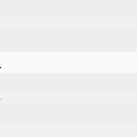
.
.
.