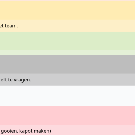
et team.
eft te vragen.
( gooien, kapot maken)