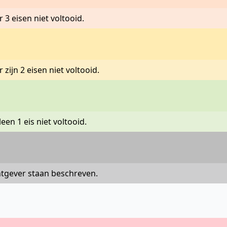
r 3 eisen niet voltooid.
 zijn 2 eisen niet voltooid.
leen 1 eis niet voltooid.
chtgever staan beschreven.